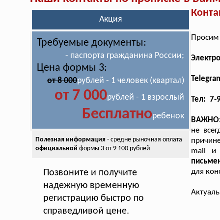
Конта
Акция
Просим 
Требуемые документы:
- паспорта гражданина России;
Электр
Цена формы 3:
Telegra
от 8 000
рублей - 1 человек (квартал)
от 7 000
рублей - 1 взрослый
Тел: 7-
Бесплатно
ребенок
ВАЖНО
не всег
Полезная информация
- средне рыночная оплата
причине
официальной
формы 3 от 9 100 рублей
mail и
письме
для кон
Позвоните и получите
надежную временную
Актуаль
регистрацию быстро по
справедливой цене.